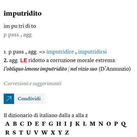
imputridito
im
|
pu
|
tri
|
dì
|
to
p.pass., agg.
1. p.pass., agg. =>
imputridire
,
imputridirsi
2.
LE
agg.
ridotto a corruzione morale estrema:
l’obliquo lenone imputridito
|
nel vizio suo
(D’Annunzio)
Correzioni e suggerimenti
Condividi
Il dizionario di italiano dalla a alla z
A
B
C
D
E
F
G
H
I
J
K
L
M
N
O
P
Q
R
S
T
U
V
W
X
Y
Z