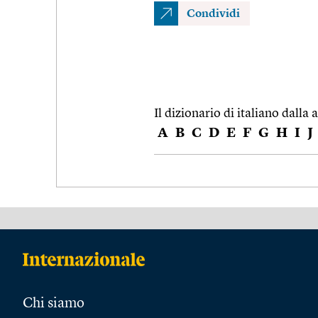
Condividi
Il dizionario di italiano dalla a
A
B
C
D
E
F
G
H
I
J
Chi siamo