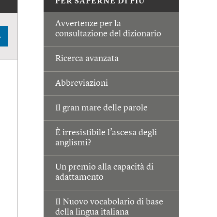
PER SAPERNE DI PIÙ
Avvertenze per la
consultazione del dizionario
A
Ricerca avanzata
Abbreviazioni
Il gran mare delle parole
È irresistibile l’ascesa degli
anglismi?
Un premio alla capacità di
adattamento
Il Nuovo vocabolario di base
della lingua italiana