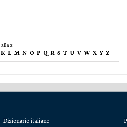
 alla z
K
L
M
N
O
P
Q
R
S
T
U
V
W
X
Y
Z
Dizionario italiano
P