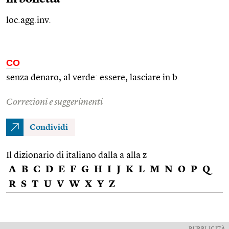
loc.agg.inv.
CO
senza denaro, al verde: essere, lasciare in b.
Correzioni e suggerimenti
Condividi
Il dizionario di italiano dalla a alla z
A
B
C
D
E
F
G
H
I
J
K
L
M
N
O
P
Q
R
S
T
U
V
W
X
Y
Z