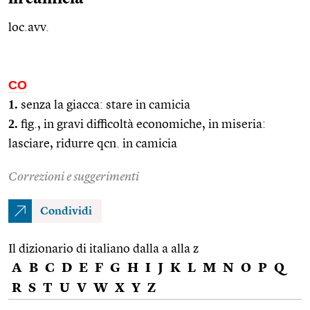
loc.avv.
CO
1.
senza la giacca: stare in camicia
2.
fig.
, in gravi difficoltà economiche, in miseria:
lasciare, ridurre
qcn.
in camicia
Correzioni e suggerimenti
Condividi
Il dizionario di italiano dalla a alla z
A
B
C
D
E
F
G
H
I
J
K
L
M
N
O
P
Q
R
S
T
U
V
W
X
Y
Z