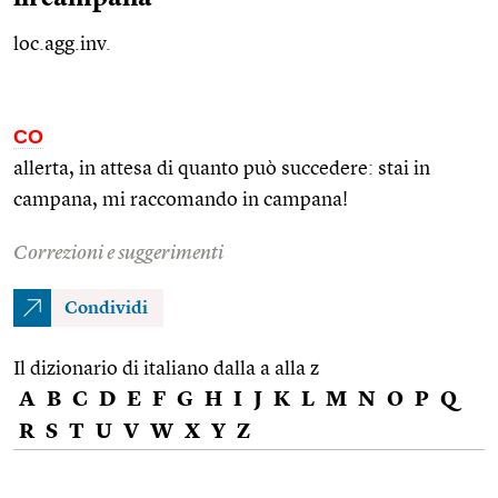
loc.agg.inv.
CO
allerta, in attesa di quanto può succedere: stai in
campana, mi raccomando in campana!
Correzioni e suggerimenti
Condividi
Il dizionario di italiano dalla a alla z
A
B
C
D
E
F
G
H
I
J
K
L
M
N
O
P
Q
R
S
T
U
V
W
X
Y
Z