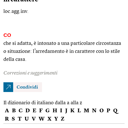
loc.agg.inv.
CO
che si adatta, è intonato a una particolare circostanza
o situazione: l’arredamento è in carattere con lo stile
della casa.
Correzioni e suggerimenti
Condividi
Il dizionario di italiano dalla a alla z
A
B
C
D
E
F
G
H
I
J
K
L
M
N
O
P
Q
R
S
T
U
V
W
X
Y
Z