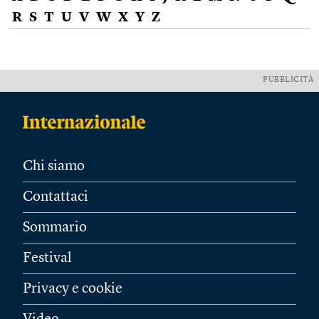
R
S
T
U
V
W
X
Y
Z
PUBBLICITÀ
Chi siamo
Contattaci
Sommario
Festival
Privacy e cookie