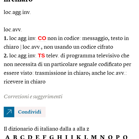
loc.agg.inv.
loc.avv.
1.
CO
loc.agg.
inv.
non in codice: messaggio, testo in
chiaro
|
loc.avv.
, non usando un codice cifrato
2.
TS
loc.agg.
inv.
telev.
di programma televisivo che
non necessita di un particolare segnale codificato per
essere visto: trasmissione in chiaro; anche
loc.avv.
:
ricevere in chiaro
Correzioni e suggerimenti
Condividi
Il dizionario di italiano dalla a alla z
A
B
C
D
E
F
G
H
I
J
K
L
M
N
O
P
Q