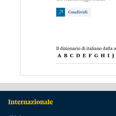
Condividi
Il dizionario di italiano dalla a
A
B
C
D
E
F
G
H
I
J