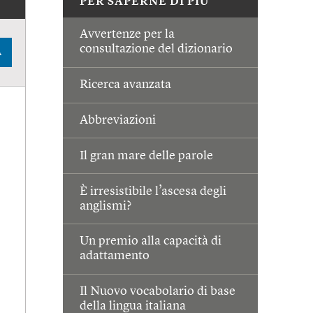
PER SAPERNE DI PIÙ
Avvertenze per la
consultazione del dizionario
A
Ricerca avanzata
Abbreviazioni
Il gran mare delle parole
È irresistibile l’ascesa degli
anglismi?
Un premio alla capacità di
adattamento
Il Nuovo vocabolario di base
della lingua italiana