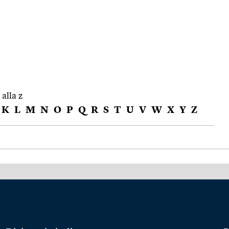
 alla z
K
L
M
N
O
P
Q
R
S
T
U
V
W
X
Y
Z