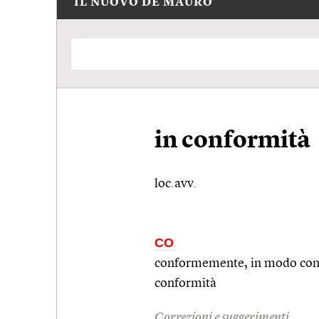
IL NUOVO DE MAURO
in conformità
loc.avv.
CO
conformemente, in modo confo
conformità
Correzioni e suggerimenti