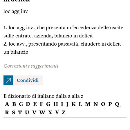
loc.agg.inv.
1.
loc.agg.
inv., che presenta un’eccedenza delle uscite
sulle entrate: azienda, bilancio in deficit
2.
loc.avv.
, presentando passività: chiudere in deficit
un bilancio
Correzioni e suggerimenti
Condividi
Il dizionario di italiano dalla a alla z
A
B
C
D
E
F
G
H
I
J
K
L
M
N
O
P
Q
R
S
T
U
V
W
X
Y
Z