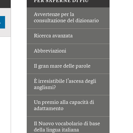
PER SAPERNE DI PIÙ
Avvertenze per la
consultazione del dizionario
A
Ricerca avanzata
Abbreviazioni
Il gran mare delle parole
È irresistibile l’ascesa degli
anglismi?
Un premio alla capacità di
adattamento
Il Nuovo vocabolario di base
della lingua italiana