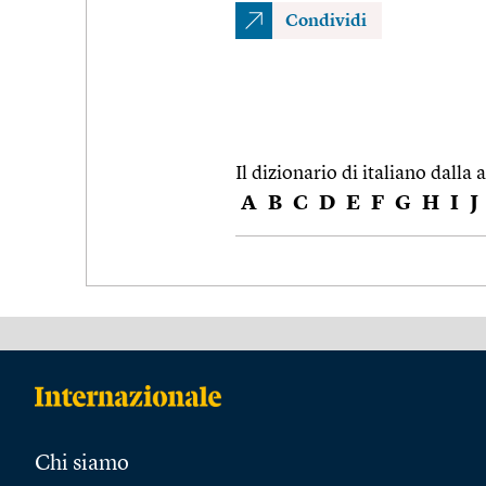
Condividi
Il dizionario di italiano dalla a
A
B
C
D
E
F
G
H
I
J
Chi siamo