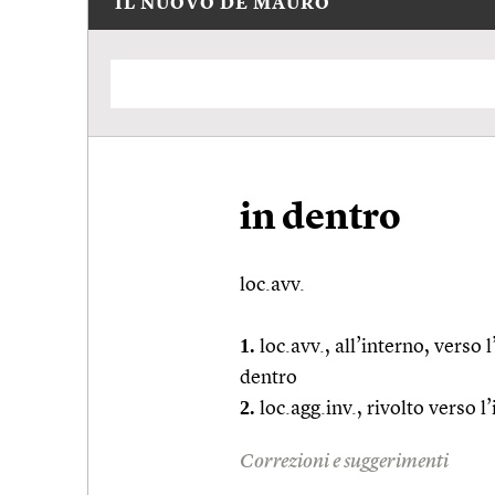
IL NUOVO DE MAURO
in dentro
loc.avv.
1.
loc.avv.
, all’interno, verso 
dentro
2.
loc.agg.
inv., rivolto verso l
Correzioni e suggerimenti