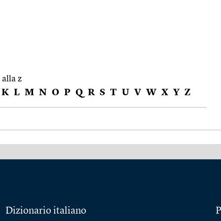
 alla z
K
L
M
N
O
P
Q
R
S
T
U
V
W
X
Y
Z
Dizionario italiano
P