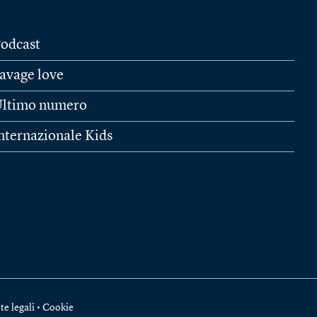
odcast
avage love
ltimo numero
nternazionale Kids
te legali
•
Cookie