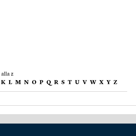
 alla z
K
L
M
N
O
P
Q
R
S
T
U
V
W
X
Y
Z