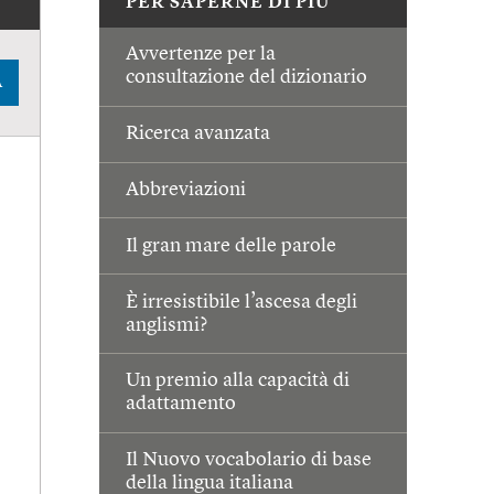
PER SAPERNE DI PIÙ
Avvertenze per la
consultazione del dizionario
A
Ricerca avanzata
Abbreviazioni
Il gran mare delle parole
È irresistibile l’ascesa degli
anglismi?
Un premio alla capacità di
adattamento
Il Nuovo vocabolario di base
della lingua italiana