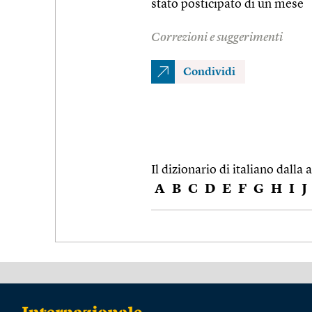
stato posticipato di un mese
Correzioni e suggerimenti
Condividi
Il dizionario di italiano dalla a
A
B
C
D
E
F
G
H
I
J