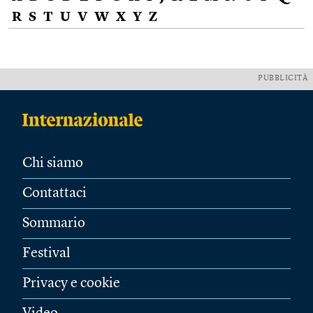
R
S
T
U
V
W
X
Y
Z
PUBBLICITÀ
Chi siamo
Contattaci
Sommario
Festival
Privacy e cookie