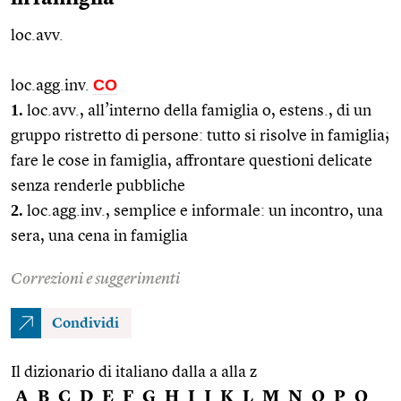
loc.avv.
CO
loc.agg.inv.
1.
loc.avv.
, all’interno della famiglia o,
estens.
, di un
gruppo ristretto di persone: tutto si risolve in famiglia;
fare le cose in famiglia, affrontare questioni delicate
senza renderle pubbliche
2.
loc.agg.
inv., semplice e informale: un incontro, una
sera, una cena in famiglia
Correzioni e suggerimenti
Condividi
Il dizionario di italiano dalla a alla z
A
B
C
D
E
F
G
H
I
J
K
L
M
N
O
P
Q