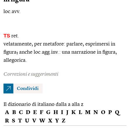
loc.avv.
TS
ret.
velatamente, per metafore: parlare, esprimersi in
figura; anche
loc.agg.
inv.: una narrazione in figura,
allegorica.
Correzioni e suggerimenti
Condividi
Il dizionario di italiano dalla a alla z
A
B
C
D
E
F
G
H
I
J
K
L
M
N
O
P
Q
R
S
T
U
V
W
X
Y
Z