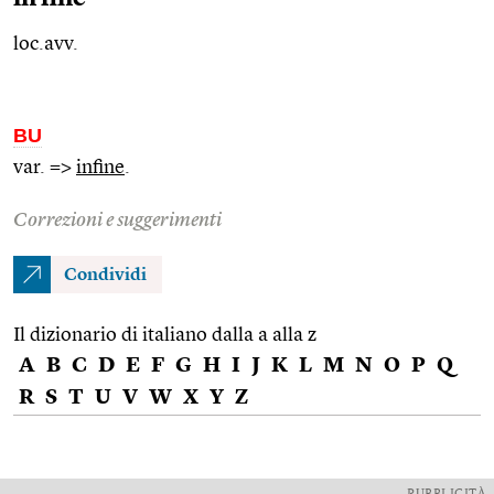
loc.avv.
BU
var. =>
infine
.
Correzioni e suggerimenti
Condividi
Il dizionario di italiano dalla a alla z
A
B
C
D
E
F
G
H
I
J
K
L
M
N
O
P
Q
R
S
T
U
V
W
X
Y
Z