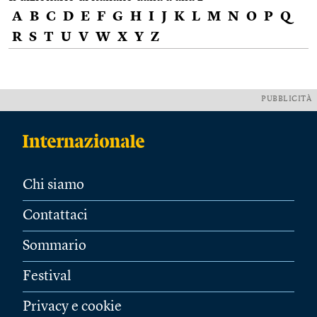
A
B
C
D
E
F
G
H
I
J
K
L
M
N
O
P
Q
R
S
T
U
V
W
X
Y
Z
PUBBLICITÀ
Chi siamo
Contattaci
Sommario
Festival
Privacy e cookie