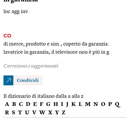
loc.agg.inv.
CO
di merce, prodotto e
sim.
, coperto da garanzia:
lavatrice in garanzia, il televisore non è più in g.
Correzioni e suggerimenti
Condividi
Il dizionario di italiano dalla a alla z
A
B
C
D
E
F
G
H
I
J
K
L
M
N
O
P
Q
R
S
T
U
V
W
X
Y
Z