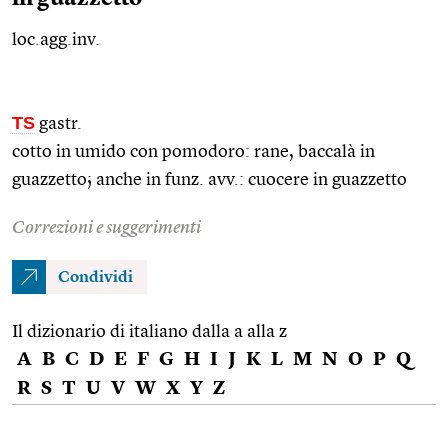
loc.agg.inv.
TS
gastr.
cotto in umido con pomodoro: rane, baccalà in
guazzetto; anche in
funz.
avv.
: cuocere in guazzetto
Correzioni e suggerimenti
Condividi
Il dizionario di italiano dalla a alla z
A
B
C
D
E
F
G
H
I
J
K
L
M
N
O
P
Q
R
S
T
U
V
W
X
Y
Z