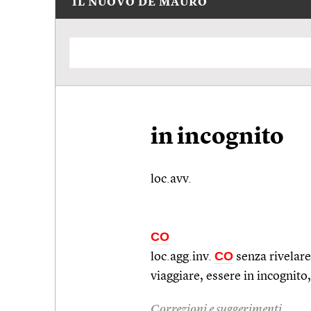
IL NUOVO DE MAURO
in incognito
loc.avv.
CO
CO
loc.agg.inv.
senza rivelare
viaggiare, essere in incognito, 
Correzioni e suggerimenti