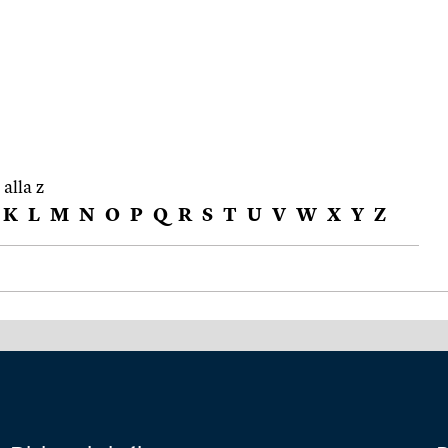
 alla z
K
L
M
N
O
P
Q
R
S
T
U
V
W
X
Y
Z