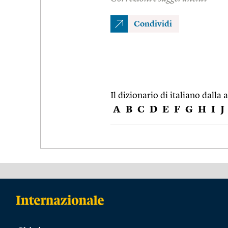
Condividi
Il dizionario di italiano dalla a
A
B
C
D
E
F
G
H
I
J