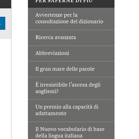
PER SAPERNE DI PIÙ
Avvertenze per la
consultazione del dizionario
A
Ricerca avanzata
Abbreviazioni
Il gran mare delle parole
È irresistibile l’ascesa degli
anglismi?
Un premio alla capacità di
adattamento
Il Nuovo vocabolario di base
della lingua italiana