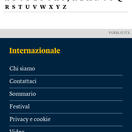
R
S
T
U
V
W
X
Y
Z
PUBBLICITÀ
Chi siamo
Contattaci
Sommario
Festival
Privacy e cookie