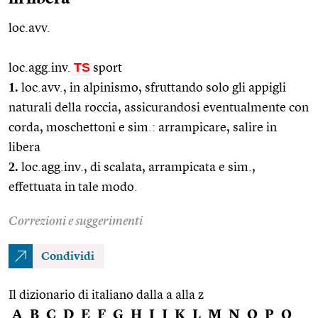
loc.avv.
TS
loc.agg.inv.
sport
1.
loc.avv.
, in alpinismo, sfruttando solo gli appigli
naturali della roccia, assicurandosi eventualmente con
corda, moschettoni e
sim.
: arrampicare, salire in
libera
2.
loc.agg.
inv., di scalata, arrampicata e
sim.
,
effettuata in tale modo.
Correzioni e suggerimenti
Condividi
Il dizionario di italiano dalla a alla z
A
B
C
D
E
F
G
H
I
J
K
L
M
N
O
P
Q