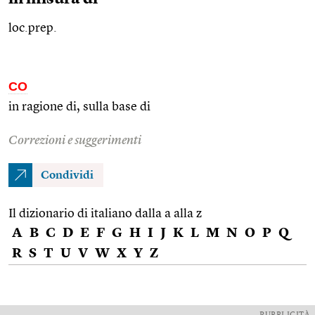
loc.prep.
CO
in ragione di, sulla base di
Correzioni e suggerimenti
Condividi
Il dizionario di italiano dalla a alla z
A
B
C
D
E
F
G
H
I
J
K
L
M
N
O
P
Q
R
S
T
U
V
W
X
Y
Z