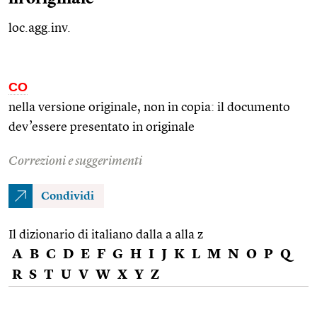
loc.agg.inv.
CO
nella versione originale, non in copia: il documento
dev’essere presentato in originale
Correzioni e suggerimenti
Condividi
Il dizionario di italiano dalla a alla z
A
B
C
D
E
F
G
H
I
J
K
L
M
N
O
P
Q
R
S
T
U
V
W
X
Y
Z