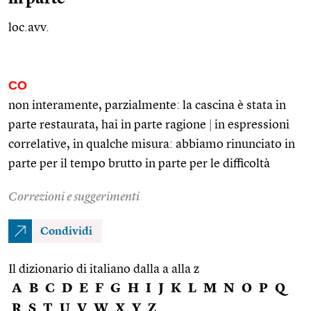
loc.avv.
CO
non interamente, parzialmente: la cascina è stata in
parte restaurata, hai in parte ragione
|
in espressioni
correlative, in qualche misura: abbiamo rinunciato in
parte per il tempo brutto in parte per le difficoltà
Correzioni e suggerimenti
Condividi
Il dizionario di italiano dalla a alla z
A
B
C
D
E
F
G
H
I
J
K
L
M
N
O
P
Q
R
S
T
U
V
W
X
Y
Z