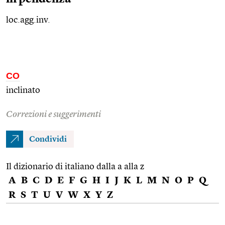
loc.agg.inv.
CO
inclinato
Correzioni e suggerimenti
Condividi
Il dizionario di italiano dalla a alla z
A
B
C
D
E
F
G
H
I
J
K
L
M
N
O
P
Q
R
S
T
U
V
W
X
Y
Z