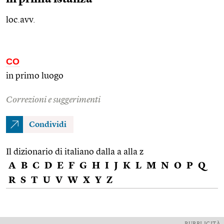
loc.avv.
CO
in primo luogo
Correzioni e suggerimenti
Condividi
Il dizionario di italiano dalla a alla z
A
B
C
D
E
F
G
H
I
J
K
L
M
N
O
P
Q
R
S
T
U
V
W
X
Y
Z