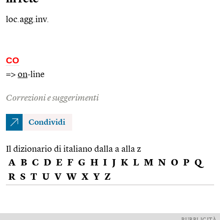
loc.agg.inv.
CO
=>
on
-line
Correzioni e suggerimenti
Condividi
Il dizionario di italiano dalla a alla z
A
B
C
D
E
F
G
H
I
J
K
L
M
N
O
P
Q
R
S
T
U
V
W
X
Y
Z