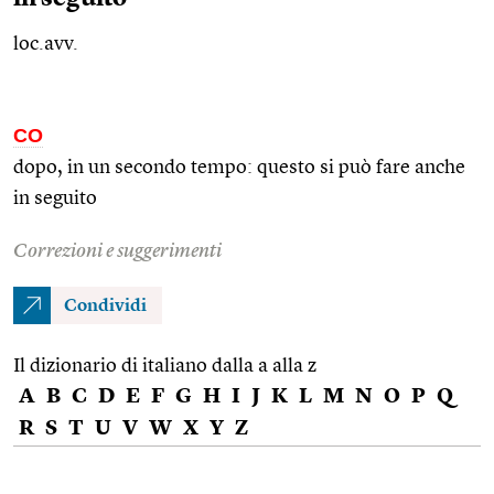
loc.avv.
CO
dopo, in un secondo tempo: questo si può fare anche
in seguito
Correzioni e suggerimenti
Condividi
Il dizionario di italiano dalla a alla z
A
B
C
D
E
F
G
H
I
J
K
L
M
N
O
P
Q
R
S
T
U
V
W
X
Y
Z