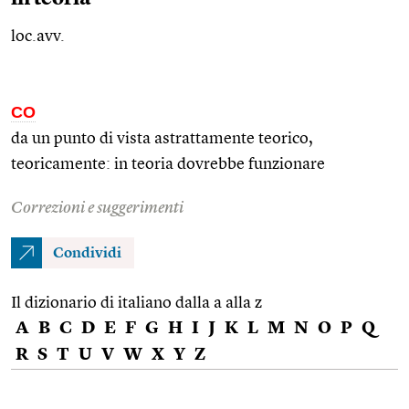
loc.avv.
CO
da un punto di vista astrattamente teorico,
teoricamente: in teoria dovrebbe funzionare
Correzioni e suggerimenti
Condividi
Il dizionario di italiano dalla a alla z
A
B
C
D
E
F
G
H
I
J
K
L
M
N
O
P
Q
R
S
T
U
V
W
X
Y
Z