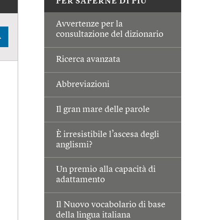
PER SAPERNE DI PIÙ
Avvertenze per la
consultazione del dizionario
A
Ricerca avanzata
Abbreviazioni
Il gran mare delle parole
È irresistibile l’ascesa degli
anglismi?
Un premio alla capacità di
adattamento
Il Nuovo vocabolario di base
della lingua italiana