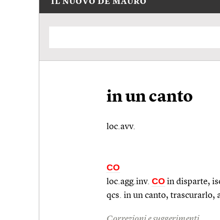
IL NUOVO DE MAURO
in un canto
loc.avv.
CO
CO
loc.agg.inv.
in disparte, is
qcs.
in un canto, trascurarlo,
Correzioni e suggerimenti