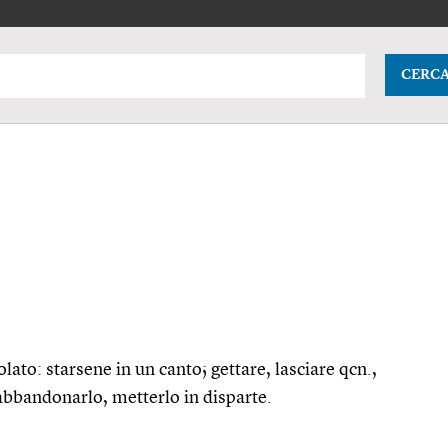
CERC
olato: starsene in un canto; gettare, lasciare
qcn.
,
 abbandonarlo, metterlo in disparte.