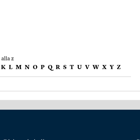
 alla z
K
L
M
N
O
P
Q
R
S
T
U
V
W
X
Y
Z