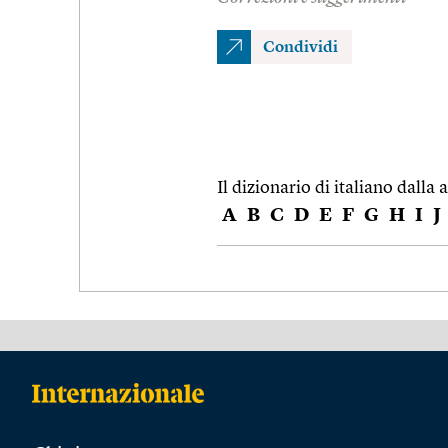
Condividi
Il dizionario di italiano dalla a
A
B
C
D
E
F
G
H
I
J