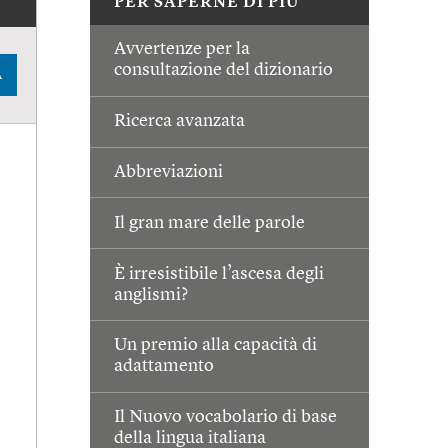
PER SAPERNE DI PIÙ
Avvertenze per la
consultazione del dizionario
A
Ricerca avanzata
Abbreviazioni
Il gran mare delle parole
È irresistibile l’ascesa degli
anglismi?
Un premio alla capacità di
adattamento
Il Nuovo vocabolario di base
della lingua italiana