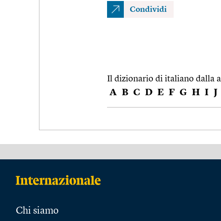
Condividi
Il dizionario di italiano dalla a
A
B
C
D
E
F
G
H
I
J
Chi siamo