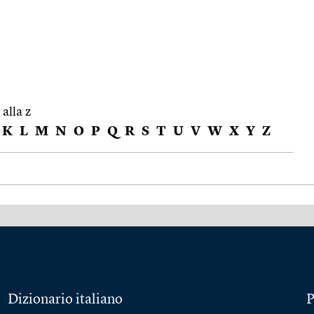
 alla z
K
L
M
N
O
P
Q
R
S
T
U
V
W
X
Y
Z
Dizionario italiano
P