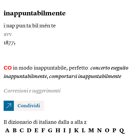
inappuntabilmente
i
|
nap
|
pun
|
ta
|
bil
|
mén
|
te
avv.
1877;
CO
in modo inappuntabile, perfetto:
concerto eseguito
inappuntabilmente
,
comportarsi inappuntabilmente
Correzioni e suggerimenti
Condividi
Il dizionario di italiano dalla a alla z
A
B
C
D
E
F
G
H
I
J
K
L
M
N
O
P
Q