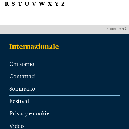
R
S
T
U
V
W
X
Y
Z
PUBBLICITÀ
Chi siamo
Contattaci
Sommario
Festival
Privacy e cookie
Video