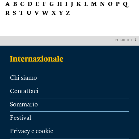
A
B
C
D
E
F
G
H
I
J
K
L
M
N
O
P
Q
R
S
T
U
V
W
X
Y
Z
PUBBLICITÀ
Chi siamo
Contattaci
Sommario
Festival
Privacy e cookie