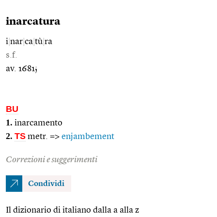
inarcatura
i
|
nar
|
ca
|
tù
|
ra
s.f.
av. 1681;
BU
1.
inarcamento
2.
TS
metr. =>
enjambement
Correzioni e suggerimenti
Condividi
Il dizionario di italiano dalla a alla z