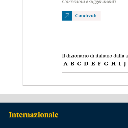
Correzioni e suggerimenti
Condividi
Il dizionario di italiano dalla a
A
B
C
D
E
F
G
H
I
J