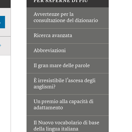
PER SAPERNE DI PIÙ
Avvertenze per la
consultazione del dizionario
A
Ricerca avanzata
Abbreviazioni
Il gran mare delle parole
È irresistibile l’ascesa degli
anglismi?
Un premio alla capacità di
adattamento
Il Nuovo vocabolario di base
della lingua italiana