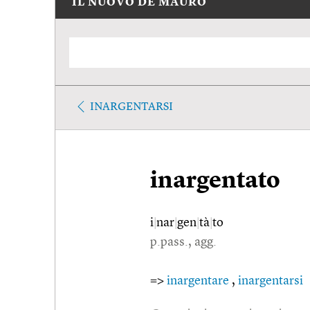
IL NUOVO DE MAURO
INARGENTARSI
inargentato
i
|
nar
|
gen
|
tà
|
to
p.pass., agg.
=>
inargentare
,
inargentarsi