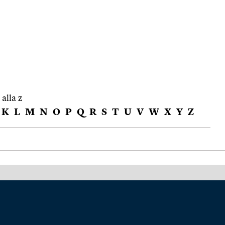
 alla z
K
L
M
N
O
P
Q
R
S
T
U
V
W
X
Y
Z