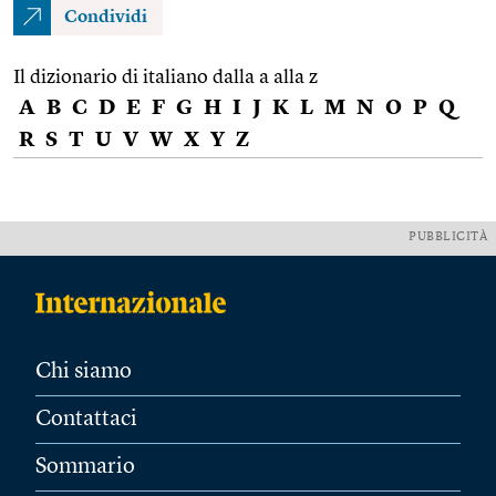
Condividi
Il dizionario di italiano dalla a alla z
A
B
C
D
E
F
G
H
I
J
K
L
M
N
O
P
Q
R
S
T
U
V
W
X
Y
Z
PUBBLICITÀ
Chi siamo
Contattaci
Sommario