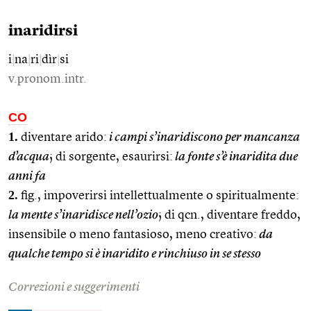
inaridirsi
i
|
na
|
ri
|
dìr
|
si
v.pronom.intr.
CO
1.
diventare arido:
i campi s’inaridiscono per mancanza
d’acqua
; di sorgente, esaurirsi:
la fonte s’è inaridita due
anni fa
2.
fig., impoverirsi intellettualmente o spiritualmente:
la mente s’inaridisce nell’ozio
; di qcn., diventare freddo,
insensibile o meno fantasioso, meno creativo:
da
qualche tempo si è inaridito e rinchiuso in se stesso
Correzioni e suggerimenti