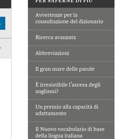
PER SAPERNE DI PIÙ
Avvertenze per la
consultazione del dizionario
A
Ricerca avanzata
Abbreviazioni
Il gran mare delle parole
È irresistibile l’ascesa degli
anglismi?
Un premio alla capacità di
adattamento
Il Nuovo vocabolario di base
della lingua italiana