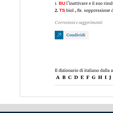
BU
1.
l’inattivare e il suo risu
2.
TS
biol., fis. soppressione
Correzioni e suggerimenti
Condividi
Il dizionario di italiano dalla a
A
B
C
D
E
F
G
H
I
J