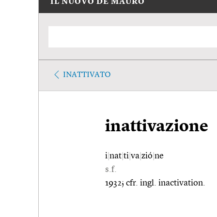
IL NUOVO DE MAURO
INATTIVATO
inattivazione
i
|
nat
|
ti
|
va
|
zió
|
ne
s.f.
1932; cfr. ingl. inactivation.