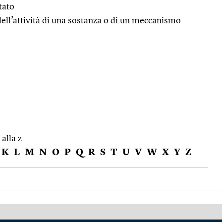
ltato
 dell’attività di una sostanza o di un meccanismo
 alla z
K
L
M
N
O
P
Q
R
S
T
U
V
W
X
Y
Z