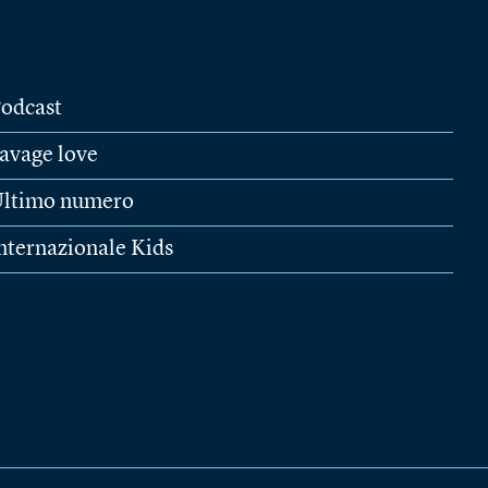
odcast
avage love
ltimo numero
nternazionale Kids