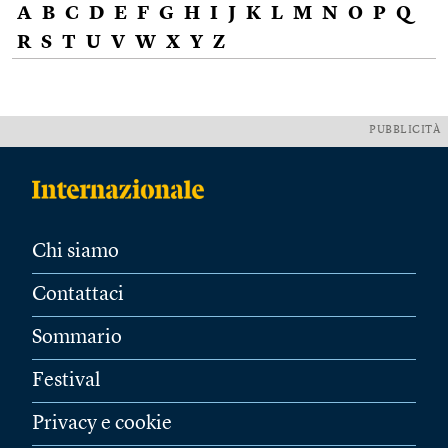
A
B
C
D
E
F
G
H
I
J
K
L
M
N
O
P
Q
R
S
T
U
V
W
X
Y
Z
PUBBLICITÀ
Chi siamo
Contattaci
Sommario
Festival
Privacy e cookie