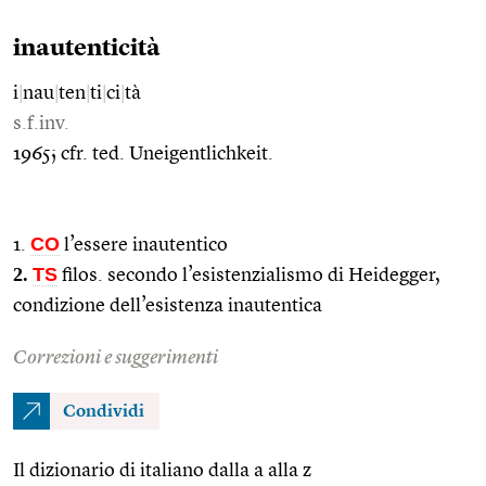
inautenticità
i
|
nau
|
ten
|
ti
|
ci
|
tà
s.f.inv.
1965; cfr. ted. Uneigentlichkeit.
CO
1.
l’essere inautentico
2.
TS
filos. secondo l’esistenzialismo di Heidegger,
condizione dell’esistenza inautentica
Correzioni e suggerimenti
Condividi
Il dizionario di italiano dalla a alla z