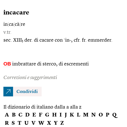
incacare
in
|
ca
|
cà
|
re
v.tr.
1
sec. XIII; der. di cacare con
in-, cfr. fr. emmerder.
OB
imbrattare di sterco, di escrementi
Correzioni e suggerimenti
Condividi
Il dizionario di italiano dalla a alla z
A
B
C
D
E
F
G
H
I
J
K
L
M
N
O
P
Q
R
S
T
U
V
W
X
Y
Z