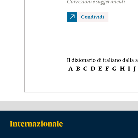
Correzioni e suggerimenti
Condividi
Il dizionario di italiano dalla a
A
B
C
D
E
F
G
H
I
J