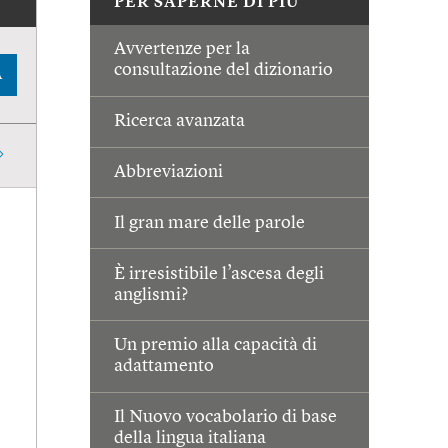
PER SAPERNE DI PIÙ
Avvertenze per la
consultazione del dizionario
A
Ricerca avanzata
Abbreviazioni
Il gran mare delle parole
È irresistibile l’ascesa degli
anglismi?
Un premio alla capacità di
adattamento
Il Nuovo vocabolario di base
della lingua italiana