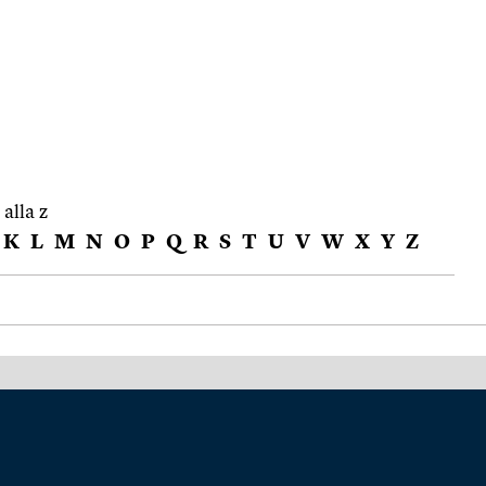
 alla z
K
L
M
N
O
P
Q
R
S
T
U
V
W
X
Y
Z