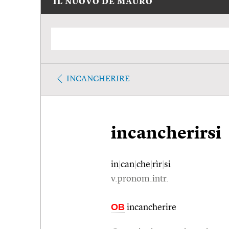
IL NUOVO DE MAURO
INCANCHERIRE
incancherirsi
in
|
can
|
che
|
rìr
|
si
v.pronom.intr.
OB
incancherire