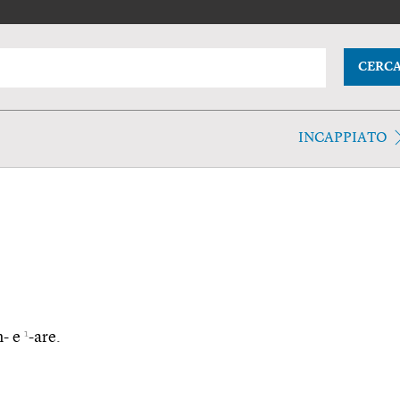
CERC
INCAPPIATO
1
n- e
-are.