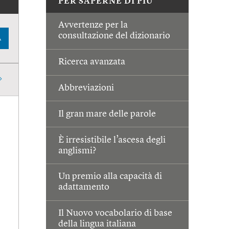
PER SAPERNE DI PIÙ
Avvertenze per la
consultazione del dizionario
A
Ricerca avanzata
Abbreviazioni
Il gran mare delle parole
È irresistibile l’ascesa degli
anglismi?
Un premio alla capacità di
adattamento
Il Nuovo vocabolario di base
della lingua italiana