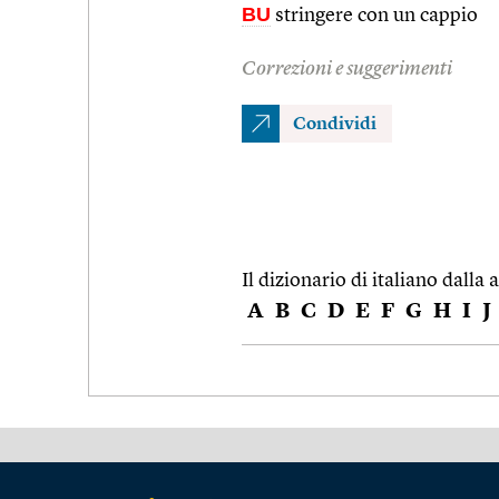
BU
stringere con un cappio
Correzioni e suggerimenti
Condividi
Il dizionario di italiano dalla a
A
B
C
D
E
F
G
H
I
J