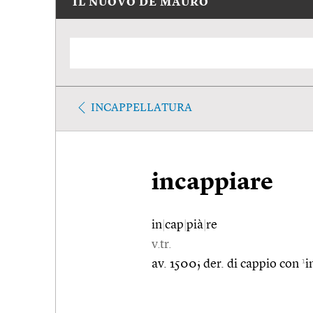
IL NUOVO DE MAURO
INCAPPELLATURA
incappiare
in
|
cap
|
pià
|
re
v.tr.
1
av. 1500; der. di cappio con
i