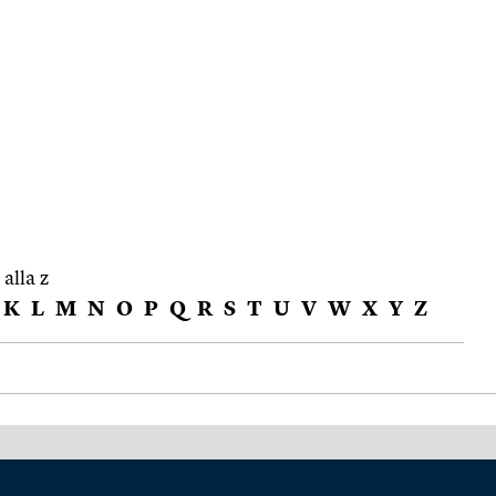
 alla z
K
L
M
N
O
P
Q
R
S
T
U
V
W
X
Y
Z