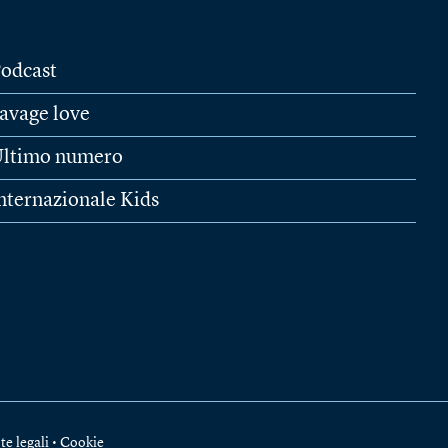
odcast
avage love
ltimo numero
nternazionale Kids
te legali
•
Cookie