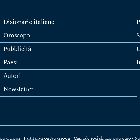
Dizionario italiano
P
Oroscopo
S
Pubblicità
U
Paesi
I
Autori
Newsletter
e 04003131002 • Partita iva 04850721004 • Capitale sociale 120.000 euro •
No