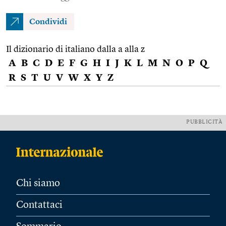
Condividi
Il dizionario di italiano dalla a alla z
A
B
C
D
E
F
G
H
I
J
K
L
M
N
O
P
Q
R
S
T
U
V
W
X
Y
Z
PUBBLICITÀ
Chi siamo
Contattaci