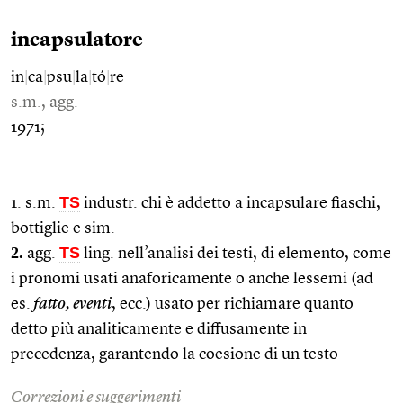
incapsulatore
in
|
ca
|
psu
|
la
|
tó
|
re
s.m., agg.
1971;
TS
1. s.m.
industr. chi è addetto a incapsulare fiaschi,
bottiglie e sim.
2.
TS
agg.
ling. nell’analisi dei testi, di elemento, come
i pronomi usati anaforicamente o anche lessemi (ad
es.
fatto, eventi
, ecc.) usato per richiamare quanto
detto più analiticamente e diffusamente in
precedenza, garantendo la coesione di un testo
Correzioni e suggerimenti