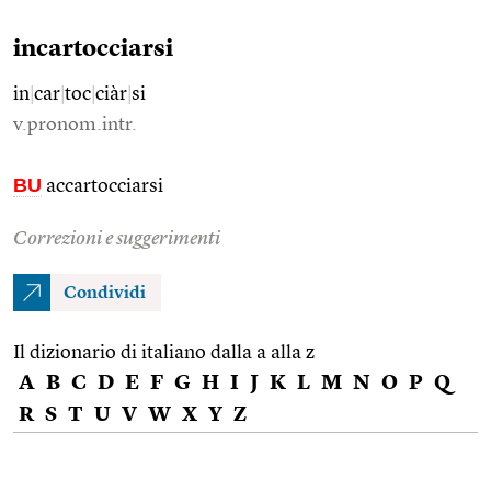
incartocciarsi
in
|
car
|
toc
|
ciàr
|
si
v.pronom.intr.
BU
accartocciarsi
Correzioni e suggerimenti
Condividi
Il dizionario di italiano dalla a alla z
A
B
C
D
E
F
G
H
I
J
K
L
M
N
O
P
Q
R
S
T
U
V
W
X
Y
Z