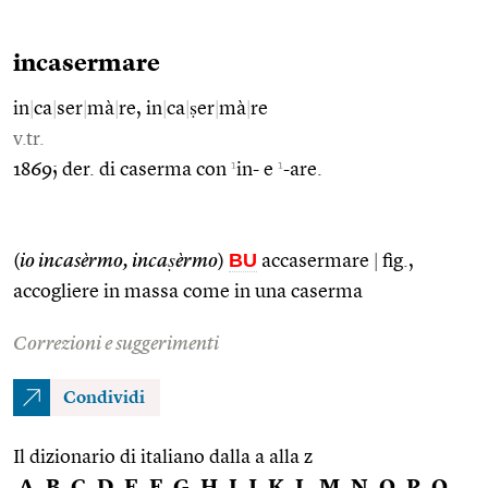
incasermare
in
|
ca
|
ser
|
mà
|
re, in
|
ca
|
ṣer
|
mà
|
re
v.tr.
1
1
1869; der. di caserma con
in- e
-are.
BU
(
io incasèrmo, incaṣèrmo
)
accasermare
|
fig.,
accogliere in massa come in una caserma
Correzioni e suggerimenti
Condividi
Il dizionario di italiano dalla a alla z