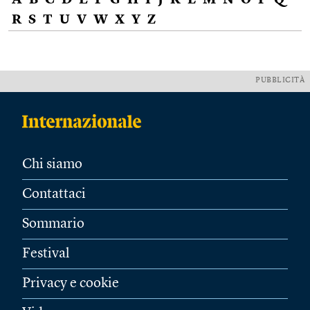
A
B
C
D
E
F
G
H
I
J
K
L
M
N
O
P
Q
R
S
T
U
V
W
X
Y
Z
PUBBLICITÀ
Chi siamo
Contattaci
Sommario
Festival
Privacy e cookie