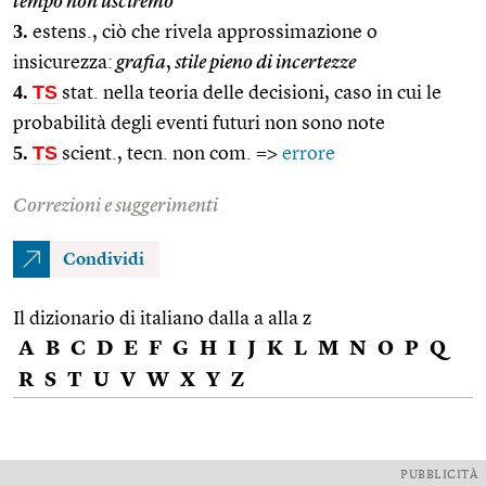
tempo non usciremo
3.
estens., ciò che rivela approssimazione o
insicurezza:
grafia
,
stile pieno di incertezze
4.
TS
stat. nella teoria delle decisioni, caso in cui le
probabilità degli eventi futuri non sono note
5.
TS
scient., tecn. non com. =>
errore
Correzioni e suggerimenti
Condividi
Il dizionario di italiano dalla a alla z
A
B
C
D
E
F
G
H
I
J
K
L
M
N
O
P
Q
R
S
T
U
V
W
X
Y
Z
PUBBLICITÀ