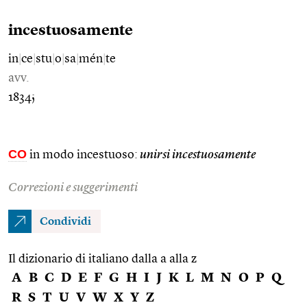
incestuosamente
in
|
ce
|
stu
|
o
|
sa
|
mén
|
te
avv.
1834;
CO
in modo incestuoso:
unirsi incestuosamente
Correzioni e suggerimenti
Condividi
Il dizionario di italiano dalla a alla z
A
B
C
D
E
F
G
H
I
J
K
L
M
N
O
P
Q
R
S
T
U
V
W
X
Y
Z