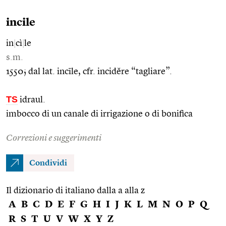
incile
in
|
cì
|
le
s.m.
1550; dal lat. incīle, cfr. incidĕre “tagliare”.
TS
idraul.
imbocco di un canale di irrigazione o di bonifica
Correzioni e suggerimenti
Condividi
Il dizionario di italiano dalla a alla z
A
B
C
D
E
F
G
H
I
J
K
L
M
N
O
P
Q
R
S
T
U
V
W
X
Y
Z