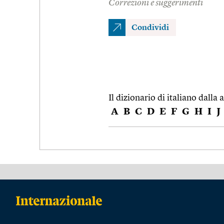
Correzioni e suggerimenti
Condividi
Il dizionario di italiano dalla a
A
B
C
D
E
F
G
H
I
J