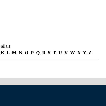
 alla z
K
L
M
N
O
P
Q
R
S
T
U
V
W
X
Y
Z