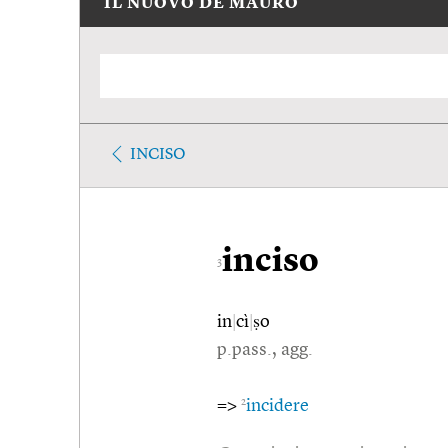
IL NUOVO DE MAURO
INCISO
inciso
3
in
|
cì
|
ṣo
p.pass., agg.
2
=>
incidere