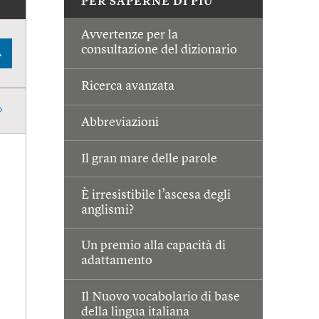
PER SAPERNE DI PIÙ
Avvertenze per la
consultazione del dizionario
A
Ricerca avanzata
Abbreviazioni
Il gran mare delle parole
È irresistibile l’ascesa degli
anglismi?
Un premio alla capacità di
adattamento
Il Nuovo vocabolario di base
della lingua italiana