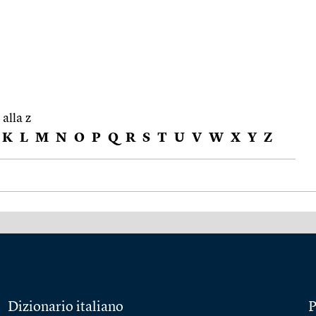
 alla z
K
L
M
N
O
P
Q
R
S
T
U
V
W
X
Y
Z
Dizionario italiano
P