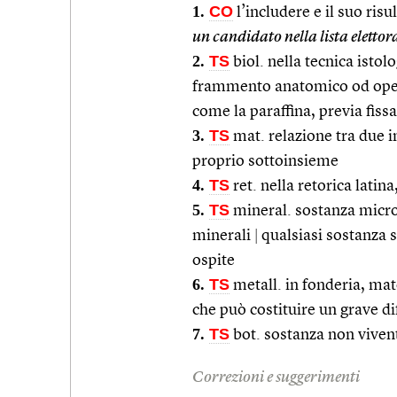
1.
CO
l’includere e il suo risu
un candidato nella lista elettor
2.
TS
biol. nella tecnica istol
frammento anatomico od opera
come la paraffina, previa fissa
3.
TS
mat. relazione tra due i
proprio sottoinsieme
4.
TS
ret. nella retorica latin
5.
TS
mineral. sostanza micros
minerali
|
qualsiasi sostanza s
ospite
6.
TS
metall. in fonderia, mat
che può costituire un grave di
7.
TS
bot. sostanza non vivent
Correzioni e suggerimenti