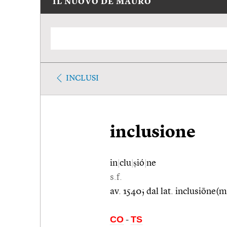
IL NUOVO DE MAURO
INCLUSI
inclusione
in
|
clu
|
ṣió
|
ne
s.f.
av. 1540; dal lat. inclusiōne(m
CO
TS
-