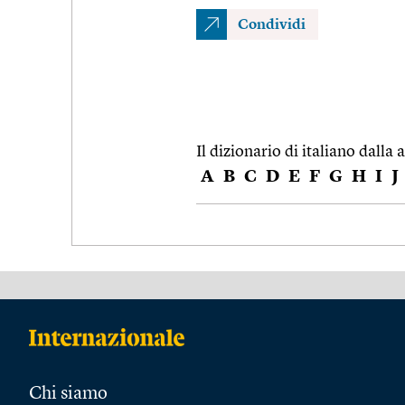
Condividi
Il dizionario di italiano dalla a
A
B
C
D
E
F
G
H
I
J
Chi siamo