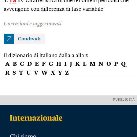
3.
TS
fis. caratteristica di due fenomeni periodici che
avvengono con differenza di fase variabile
Correzioni e suggerimenti
Condividi
Il dizionario di italiano dalla a alla z
A
B
C
D
E
F
G
H
I
J
K
L
M
N
O
P
Q
R
S
T
U
V
W
X
Y
Z
PUBBLICITÀ