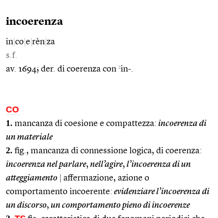
incoerenza
in
|
co
|
e
|
rèn
|
za
s.f.
2
av. 1694; der. di coerenza con
in-.
CO
1.
mancanza di coesione e compattezza:
incoerenza di
un materiale
2.
fig., mancanza di connessione logica, di coerenza:
incoerenza nel parlare
,
nell’agire
,
l’incoerenza di un
atteggiamento
|
affermazione, azione o
comportamento incoerente:
evidenziare l’incoerenza di
un discorso
,
un comportamento pieno di incoerenze