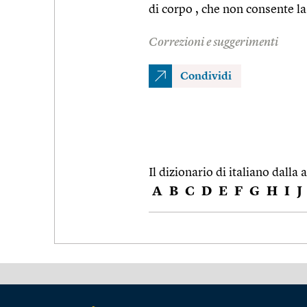
di corpo , che non consente la
Correzioni e suggerimenti
Condividi
Il dizionario di italiano dalla a
A
B
C
D
E
F
G
H
I
J