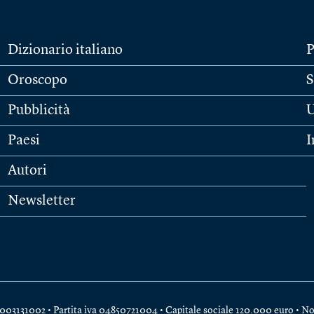
Dizionario italiano
P
Oroscopo
S
Pubblicità
U
Paesi
I
Autori
Newsletter
e 04003131002 • Partita iva 04850721004 • Capitale sociale 120.000 euro •
No