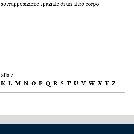
 sovrapposizione spaziale di un altro corpo
 alla z
K
L
M
N
O
P
Q
R
S
T
U
V
W
X
Y
Z