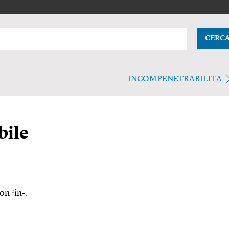
CERC
INCOMPENETRABILITA
bile
2
con
in-.