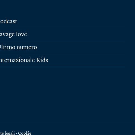
odcast
avage love
ltimo numero
nternazionale Kids
te legali
•
Cookie