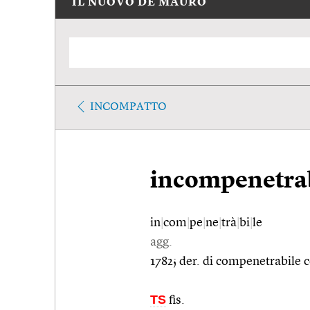
IL NUOVO DE MAURO
INCOMPATTO
incompenetra
in
|
com
|
pe
|
ne
|
trà
|
bi
|
le
agg.
1782; der. di compenetrabile 
TS
fis.