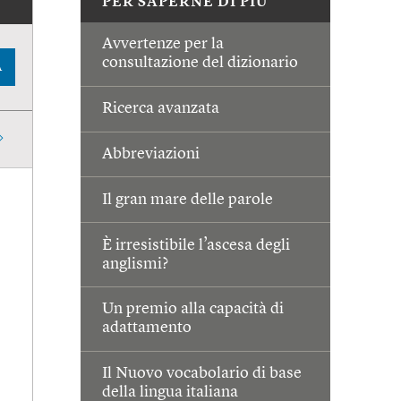
PER SAPERNE DI PIÙ
Avvertenze per la
consultazione del dizionario
A
Ricerca avanzata
Abbreviazioni
Il gran mare delle parole
È irresistibile l’ascesa degli
anglismi?
Un premio alla capacità di
adattamento
Il Nuovo vocabolario di base
della lingua italiana