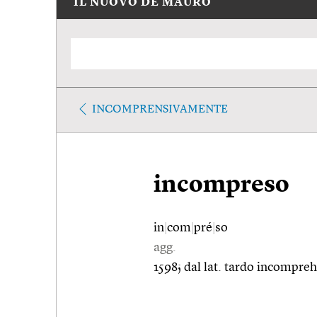
IL NUOVO DE MAURO
INCOMPRENSIVAMENTE
incompreso
in
|
com
|
pré
|
so
agg.
1598; dal lat. tardo incompr