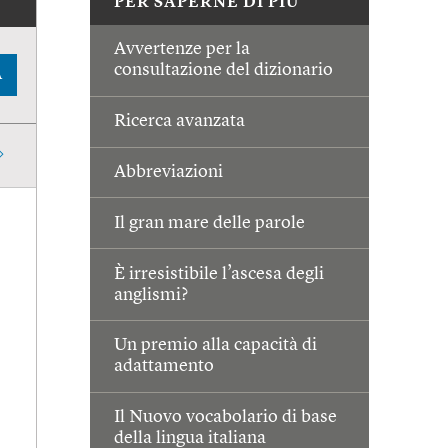
PER SAPERNE DI PIÙ
Avvertenze per la
consultazione del dizionario
A
Ricerca avanzata
Abbreviazioni
Il gran mare delle parole
È irresistibile l’ascesa degli
anglismi?
Un premio alla capacità di
adattamento
Il Nuovo vocabolario di base
della lingua italiana