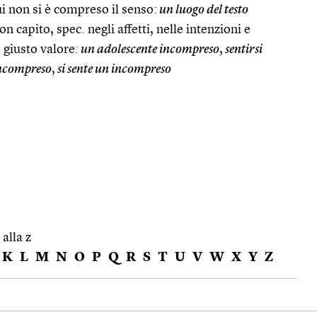
cui non si è compreso il senso:
un luogo del testo
on capito, spec. negli affetti, nelle intenzioni e
 giusto valore:
un adolescente incompreso
,
sentirsi
incompreso
,
si sente un incompreso
 alla z
K
L
M
N
O
P
Q
R
S
T
U
V
W
X
Y
Z