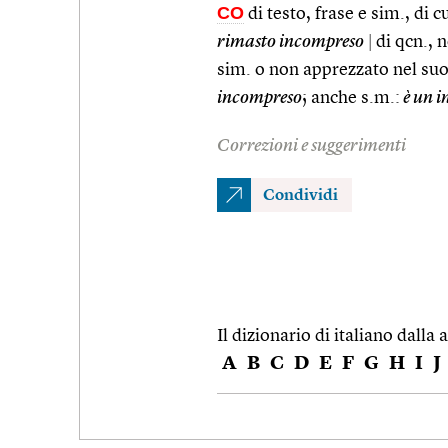
CO
di testo, frase e sim., di 
rimasto incompreso
|
di qcn., n
sim. o non apprezzato nel suo
incompreso
; anche s.m.:
è un 
Correzioni e suggerimenti
Condividi
Il dizionario di italiano dalla a
A
B
C
D
E
F
G
H
I
J