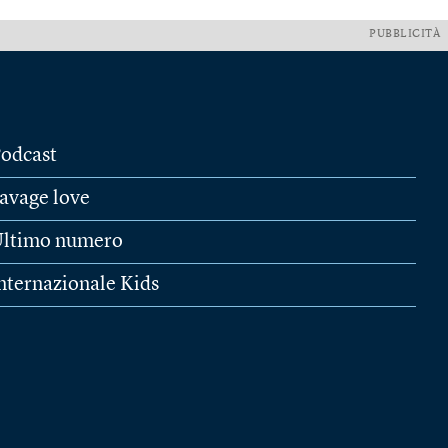
PUBBLICITÀ
odcast
avage love
ltimo numero
nternazionale Kids