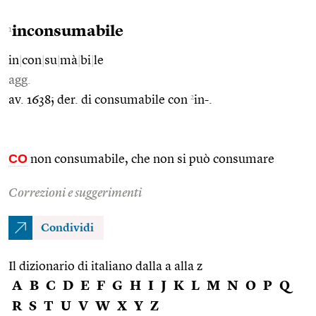
inconsumabile
1
in
|
con
|
su
|
mà
|
bi
|
le
agg.
2
av. 1638; der. di consumabile con
in-.
CO
non consumabile, che non si può consumare
Correzioni e suggerimenti
Condividi
Il dizionario di italiano dalla a alla z
A
B
C
D
E
F
G
H
I
J
K
L
M
N
O
P
Q
R
S
T
U
V
W
X
Y
Z